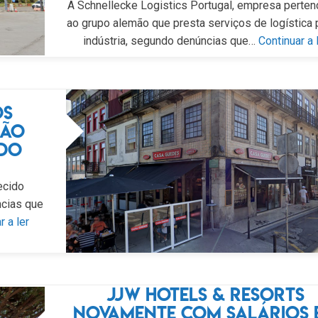
A Schnellecke Logistics Portugal, empresa perten
ao grupo alemão que presta serviços de logística 
indústria, segundo denúncias que…
Continuar a 
os
não
 do
ecido
ncias que
r a ler
JJW Hotels & Resorts
novamente com salários 