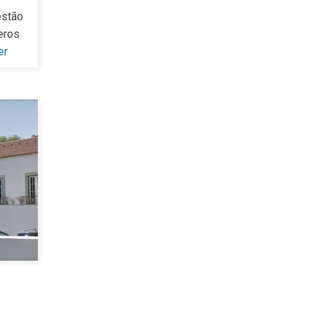
estão
eros
er