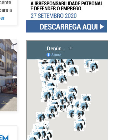
cente
para a
ler
em