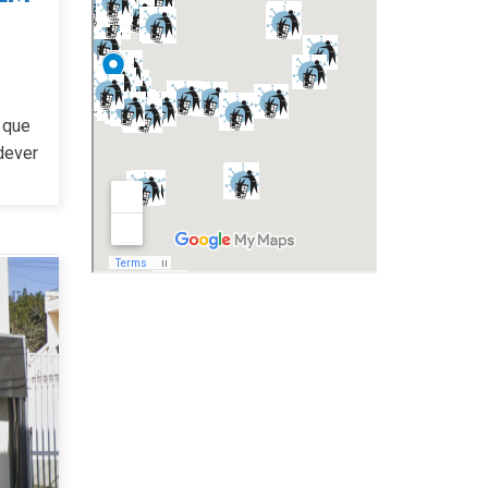
 que
dever