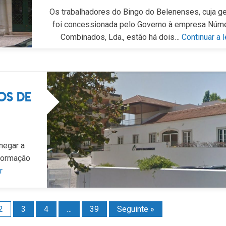
Os trabalhadores do Bingo do Belenenses, cuja g
foi concessionada pelo Governo à empresa Núm
Combinados, Lda., estão há dois…
Continuar a l
os de
negar a
formação
r
2
3
4
…
39
Seguinte »