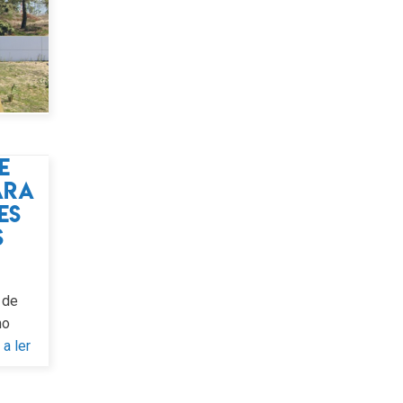
e
ara
es
s
 de
mo
 a ler