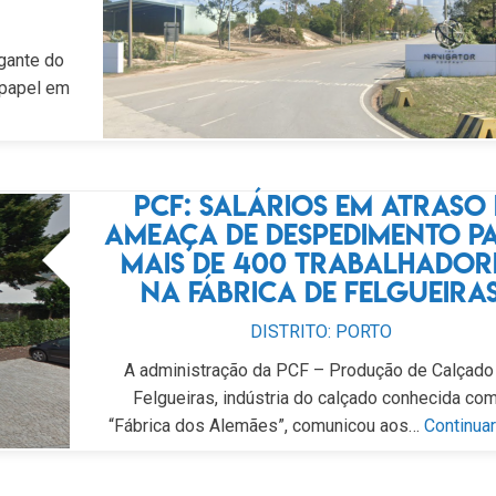
gante do
 papel em
PCF: salários em atraso 
ameaça de despedimento p
mais de 400 trabalhador
na fábrica de Felgueira
DISTRITO: PORTO
A administração da PCF – Produção de Calçado
Felgueiras, indústria do calçado conhecida co
“Fábrica dos Alemães”, comunicou aos…
Continuar