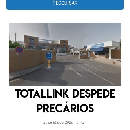
Totallink despede
precários
25 de Março, 2020
0