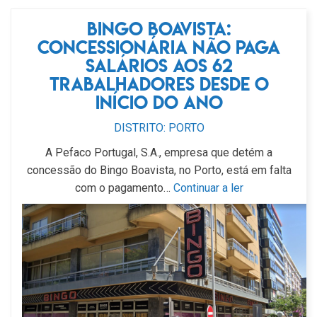
Bingo Boavista:
concessionária não paga
salários aos 62
trabalhadores desde o
início do ano
DISTRITO: PORTO
A Pefaco Portugal, S.A., empresa que detém a
concessão do Bingo Boavista, no Porto, está em falta
com o pagamento…
Continuar a ler