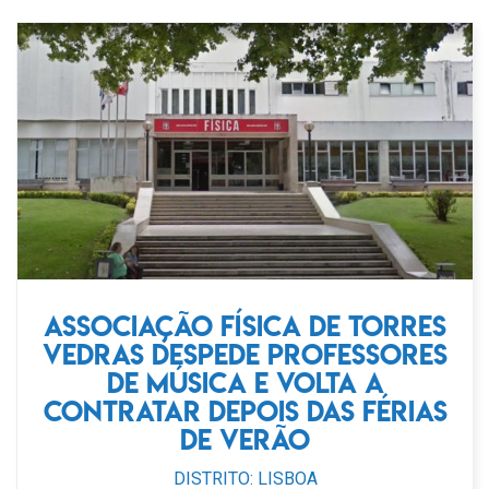
Associação Física de Torres
Vedras despede professores
de música e volta a
contratar depois das férias
de Verão
DISTRITO: LISBOA