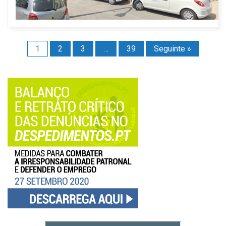
1
2
3
…
39
Seguinte »