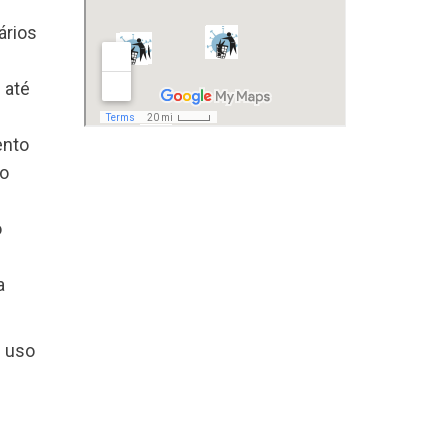
ários
 até
ento
 o
o
a
e uso