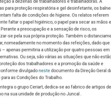
oteção a dezenas de trabalhadores e trabalhadoras. A
s para proteção respiratória e gel desinfetante, os balne
ntam falta de condições de higiene. Os relatos referem
e faltar o papel higiénico, o papel para secar as mãos e
 Perante a preocupação e a sensação de risco, os
izar-se pela sua própria proteção. Também o distanciam
rar, nomeadamente no momento das refeições, dado que
 – apenas permitiria a utilização por quatro pessoas em
rnativas. Ou seja, são várias as situações que não estã
proteção dos trabalhadores e a promoção da saúde e
 conforme divulgado
neste
documento da Direção Geral d
para as Condições do Trabalho.
ntegra o grupo Ceriart, dedica-se ao fabrico de artigos d
no na sua unidade de produção no Juncal .