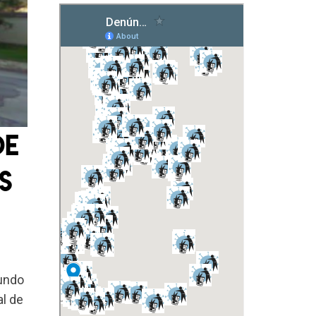
de
s
gundo
l de