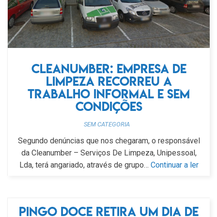
Cleanumber: empresa de
limpeza recorreu a
trabalho informal e sem
condições
SEM CATEGORIA
Segundo denúncias que nos chegaram, o responsável
da Cleanumber – Serviços De Limpeza, Unipessoal,
Lda, terá angariado, através de grupo…
Continuar a ler
Pingo Doce retira um dia de